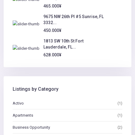
465.000¥
9675 NW 26th Pl #5 Sunrise, FL
3332...
450.000¥
1813 SW 10th St Fort
Lauderdale, FL...
628.000¥
Listings by Category
Activo
(1)
Apartments
(1)
Business Opportunity
(2)