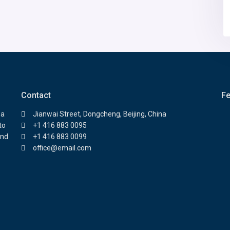
Contact
Fe
 a
Jianwai Street, Dongcheng, Beijing, China
to
+1 416 883 0095
and
+1 416 883 0099
office@email.com