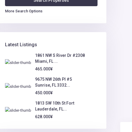
More Search Options
Latest Listings
1861 NW S River Dr #2308
Miami, FL ...
465.000¥
9675 NW 26th Pl #5
Sunrise, FL 3332...
450.000¥
1813 SW 10th St Fort
Lauderdale, FL...
628.000¥