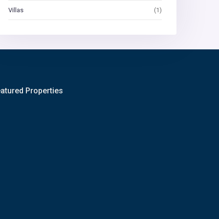
Villas
(1)
atured Properties