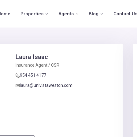
Home
Properties
Agents
Blog
Contact U
Laura Isaac
Insurance Agent / CSR
954 451 4177
laura@univistaweston.com