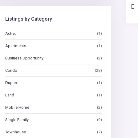
Listings by Category
Activo
(1)
Apartments
(1)
Business Opportunity
(2)
Condo
(28)
Duplex
(1)
Land
(1)
Mobile Home
(2)
Single Family
(9)
Townhouse
(7)